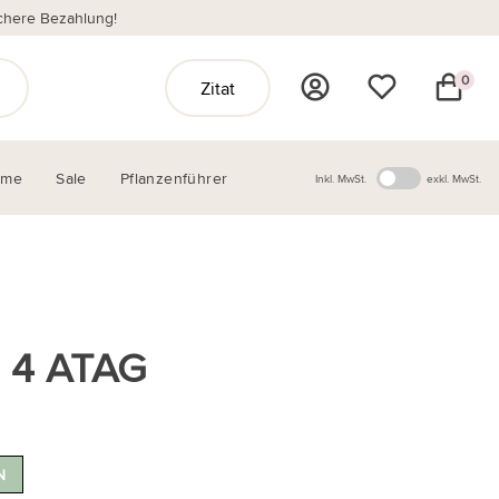
chere Bezahlung!
0
Zitat
ome
Sale
Pflanzenführer
Inkl. MwSt.
exkl. MwSt.
g 4 ATAG
N