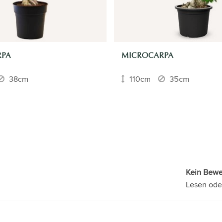
RPA
MICROCARPA
38cm
110cm
35cm
Kein Bew
Lesen ode