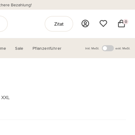
chere Bezahlung!
0
Zitat
ome
Sale
Pflanzenführer
Inkl. MwSt.
exkl. MwSt.
r XXL