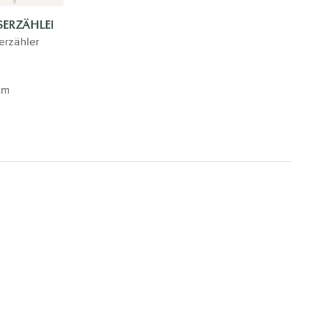
SERZÄHLER
erzähler
cm