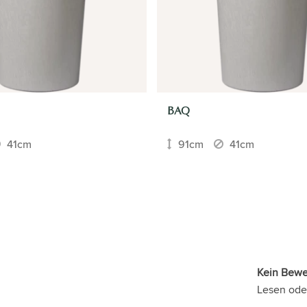
BAQ
41cm
91cm
41cm
Kein Bew
Lesen ode