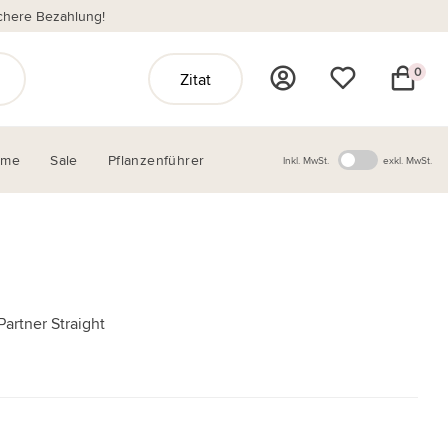
chere Bezahlung!
0
Zitat
ome
Sale
Pflanzenführer
Inkl. MwSt.
exkl. MwSt.
artner Straight