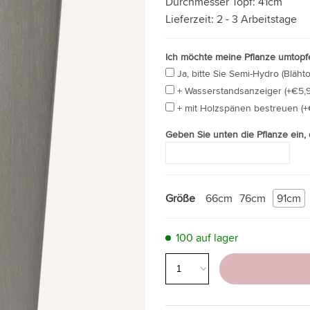
Durchmesser Topf:
41cm
Lieferzeit:
2 - 3 Arbeitstage
Ich möchte meine Pflanze umtopfe
Ja, bitte Sie Semi-Hydro (Blähto
+ Wasserstandsanzeiger (+€5,9
+ mit Holzspänen bestreuen (+
Geben Sie unten die Pflanze ein,
Größe
66cm
76cm
91cm
100 auf lager