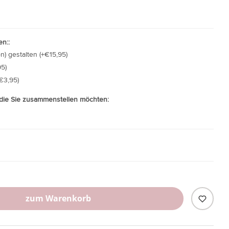
n::
n) gestalten (+€15,95)
5)
€3,95)
 die Sie zusammenstellen möchten:
zum Warenkorb